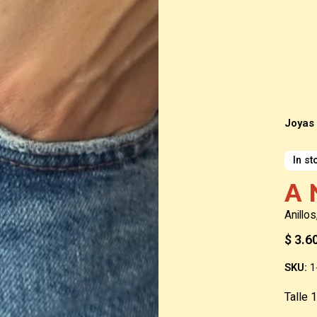
Joyas
In st
A
Anillos
$
3.6
SKU:
1
Talle 