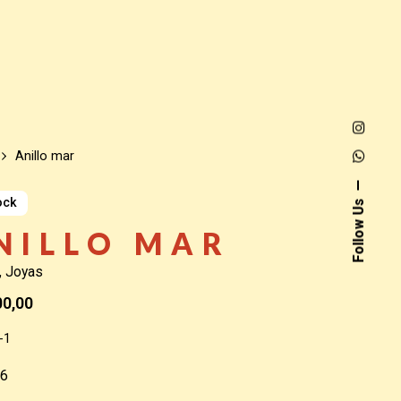
Anillo mar
ock
Follow Us
NILLO MAR
,
Joyas
00,00
-1
16