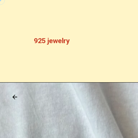
Skip
to
content
925 jewelry